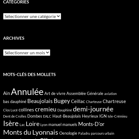
CATÉGORIES
Catégories
ARCHIVES
Archives
MOTS-CLÉS DES MOLLETS
Annulée
Ain
Art de vivre
Assemblée Générale
aviation
Bugey
Beaujolais
Ceillac
Chartreuse
bas dauphiné
Charteuse
demi-journée
cremieu
collines
Clos Lucé
Dauphiné
Dombes
Haut-Beaujolais
Heyrieux
IGN
Dent de Crolles
EALC
Isle-Crémieu
Isère
Loire
Monts-D'or
manuel
manuels
Lac
Lyon
Monts du Lyonnais
Oenologie
Paladru
parcours urbain