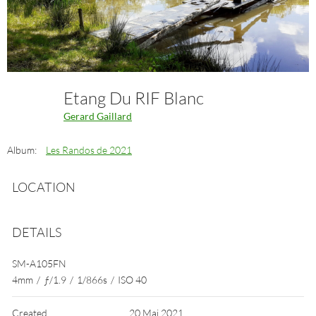
Etang Du RIF Blanc
Gerard Gaillard
Album:
Les Randos de 2021
LOCATION
DETAILS
SM-A105FN
4mm
/
ƒ/1.9
/
1/866s
/
ISO 40
Created
20 Mai 2021