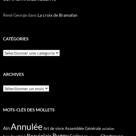
René George
dans
La croix de Bramafan
CATÉGORIES
Catégories
ARCHIVES
Archives
MOTS-CLÉS DES MOLLETS
Annulée
Ain
Art de vivre
Assemblée Générale
aviation
Bugey
Beaujolais
Ceillac
Chartreuse