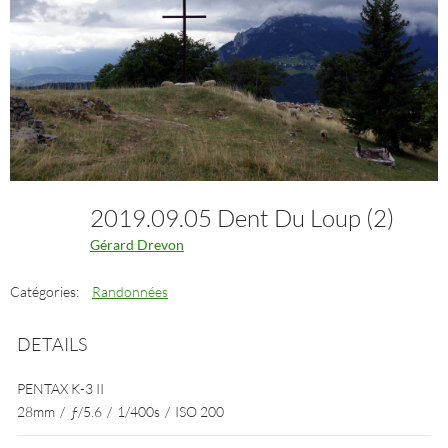
2019.09.05 Dent Du Loup (2)
Gérard Drevon
Catégories:
Randonnées
DETAILS
PENTAX K-3 II
28mm
/
ƒ/5.6
/
1/400s
/
ISO 200