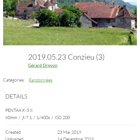
2019.05.23 Conzieu (3)
Gérard Drevon
Catégories:
Randonnées
DETAILS
PENTAX K-3 II
60mm
/
ƒ/7.1
/
1/400s
/
ISO 200
Created
23 Mai 2019
Uploaded
14 Décembre 2019