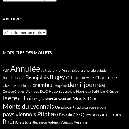
ARCHIVES
Archives
MOTS-CLÉS DES MOLLETS
Annulée
Ain
Art de vivre
Assemblée Générale
aviation
Bugey
Beaujolais
Ceillac
Chartreuse
bas dauphiné
Charteuse
demi-journée
cremieu
collines
Clos Lucé
Dauphiné
Dombes
Haut-Beaujolais
Heyrieux
IGN
Dent de Crolles
EALC
Isle-Crémieu
Isère
Loire
Monts-D'or
manuel
manuels
Lac
Lyon
Monts du Lyonnais
Oenologie
Paladru
parcours urbain
Pilat
pays viennois
randonnée
Queyras
Pilat Pays du Gier
Rhône
statuts
Valencin
Véranne
Stevenson
Vercors