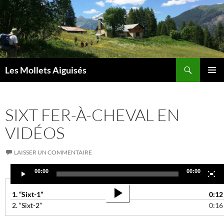
Aller
au
contenu
Recherche
Les Mollets Aiguisés
MENU
PRINCI
SIXT FER-À-CHEVAL EN
VIDÉOS
LAISSER UN COMMENTAIRE
00:00
00:00
Lecteur
1.
“Sixt-1”
0:12
vidéo
2.
“Sixt-2”
0:16