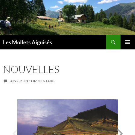
Aller
au
contenu
Recherche
Les Mollets Aiguisés
MENU
PRINCI
NOUVELLES
LAISSER UN COMMENTAIRE