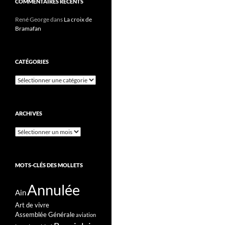
COMMENTAIRES RÉCENTS
René George
dans
La croix de
Bramafan
CATÉGORIES
Catégories
ARCHIVES
Archives
MOTS-CLÉS DES MOLLETS
Annulée
Ain
Art de vivre
Assemblée Générale
aviation