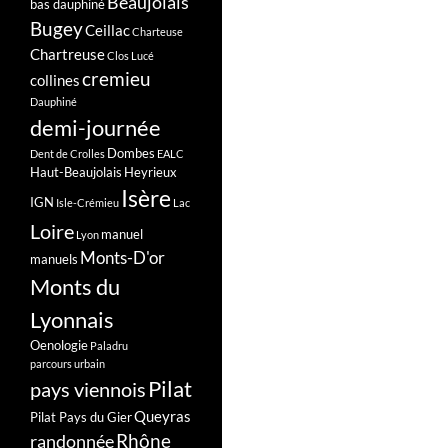
Beaujolais
bas dauphiné
Bugey
Ceillac
Charteuse
Chartreuse
Clos Lucé
cremieu
collines
Dauphiné
demi-journée
Dombes
Dent de Crolles
EALC
Haut-Beaujolais
Heyrieux
Isère
IGN
Isle-Crémieu
Lac
Loire
manuel
Lyon
Monts-D'or
manuels
Monts du
Lyonnais
Oenologie
Paladru
parcours urbain
Pilat
pays viennois
Queyras
Pilat Pays du Gier
Rhône
randonnée