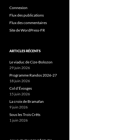
Connexion
Flux des publications
Flux des commentaires
Site de WordPress-FR
ARTICLES RÉCENTS
Le viaduc de Cize-Bolozon
29 juin 2026
Programme Randos 2026-27
18 juin 2026
Col d’Évosges
15 juin 2026
La croix de Bramafan
9 juin 2026
Sous les Trois Crêts
1 juin 2026