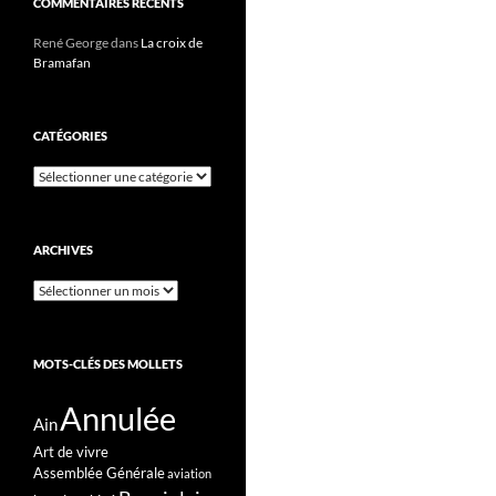
COMMENTAIRES RÉCENTS
René George
dans
La croix de
Bramafan
CATÉGORIES
Catégories
ARCHIVES
Archives
MOTS-CLÉS DES MOLLETS
Annulée
Ain
Art de vivre
Assemblée Générale
aviation