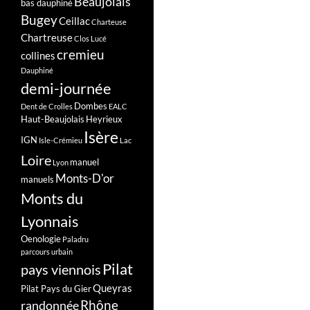
Beaujolais
bas dauphiné
Bugey
Ceillac
Charteuse
Chartreuse
Clos Lucé
cremieu
collines
Dauphiné
demi-journée
Dombes
Dent de Crolles
EALC
Haut-Beaujolais
Heyrieux
Isère
IGN
Isle-Crémieu
Lac
Loire
manuel
Lyon
Monts-D'or
manuels
Monts du
Lyonnais
Oenologie
Paladru
parcours urbain
Pilat
pays viennois
Queyras
Pilat Pays du Gier
Rhône
randonnée