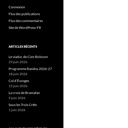
Connexion
Flux des publications
Flux des commentaires
Site de WordPress-FR
ARTICLES RÉCENTS
Le viaduc de Cize-Bolozon
29 juin 2026
Programme Randos 2026-27
18 juin 2026
Col d’Évosges
15 juin 2026
La croix de Bramafan
9 juin 2026
Sous les Trois Crêts
1 juin 2026