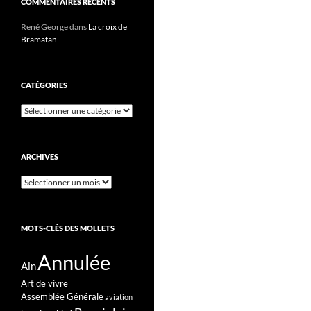
COMMENTAIRES RÉCENTS
René George
dans
La croix de
Bramafan
CATÉGORIES
Catégories
ARCHIVES
Archives
MOTS-CLÉS DES MOLLETS
Annulée
Ain
Art de vivre
Assemblée Générale
aviation