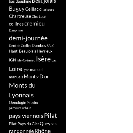
Beaujolais
bas dauphiné
Bugey
Ceillac
Charteuse
Chartreuse
Clos Lucé
cremieu
collines
Dauphiné
demi-journée
Dombes
Dent de Crolles
EALC
Haut-Beaujolais
Heyrieux
Isère
IGN
Isle-Crémieu
Lac
Loire
manuel
Lyon
Monts-D'or
manuels
Monts du
Lyonnais
Oenologie
Paladru
parcours urbain
Pilat
pays viennois
Queyras
Pilat Pays du Gier
Rhône
randonnée