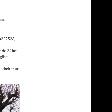
IRE
à
20222523)
re de 24 km
glise.
s admirer un