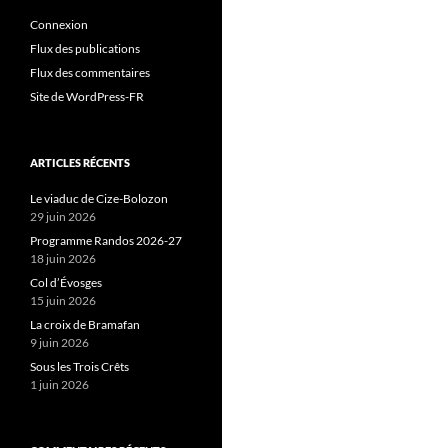
Connexion
Flux des publications
Flux des commentaires
Site de WordPress-FR
ARTICLES RÉCENTS
Le viaduc de Cize-Bolozon
29 juin 2026
Programme Randos 2026-27
18 juin 2026
Col d’Évosges
15 juin 2026
La croix de Bramafan
9 juin 2026
Sous les Trois Crêts
1 juin 2026