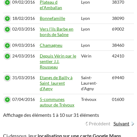
09/02/2016
Plateau d
Lyon
38370
el'Amballan
18/02/2016
Bonnefamille
Lyon
38090
02/03/2016
Vers l'ils Barbe en
Lyon
69002
bords de Saône
09/03/2016
Chamagneu
Lyon
38460
24/03/2016
Depuis Vérin par le
Vérin
42410
sentier J.J.
Rousseau
31/03/2016
Etangs de Bailly à
Saint-
69440
Saint_laurent
Laurent-
d'Agny
d’Agny
07/04/2016
5-communes
Trévoux
01600
autour de Trévoux
Affichage des éléments 1 à 10 sur 31 éléments
Précédent
Suivant
Ci-dessous, leur
localisation sur une carte Google Maps