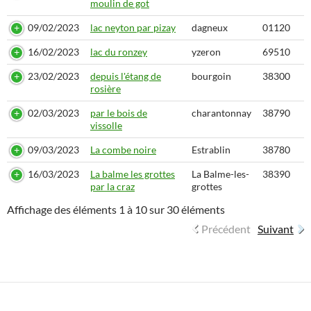
moulin de got
09/02/2023
lac neyton par pizay
dagneux
01120
16/02/2023
lac du ronzey
yzeron
69510
23/02/2023
depuis l'étang de
bourgoin
38300
rosière
02/03/2023
par le bois de
charantonnay
38790
vissolle
09/03/2023
La combe noire
Estrablin
38780
16/03/2023
La balme les grottes
La Balme-les-
38390
par la craz
grottes
Affichage des éléments 1 à 10 sur 30 éléments
Précédent
Suivant