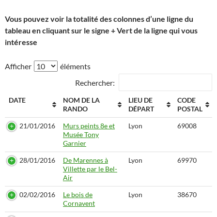
Vous pouvez voir la totalité des colonnes d’une ligne du
tableau en cliquant sur le signe + Vert de la ligne qui vous
intéresse
Afficher
éléments
Rechercher:
DATE
NOM DE LA
LIEU DE
CODE
RANDO
DÉPART
POSTAL
21/01/2016
Murs peints 8e et
Lyon
69008
Musée Tony
Garnier
28/01/2016
De Marennes à
Lyon
69970
Villette par le Bel-
Air
02/02/2016
Le bois de
Lyon
38670
Cornavent