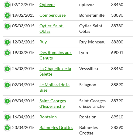
02/12/2015
Optevoz
optevoz
38460
19/02/2015
Comberousse
Bonnefamille
38090
05/03/2015
Oytier-Saint-
Oytier-Saint-
38780
Oblas
Oblas
12/03/2015
Ruy
Ruy-Monceau
38300
19/03/2015
Des Romains aux
Lyon
69001
Canuts
26/03/2015
La Chapelle de la
Veyssilieu
38460
Salette
02/04/2015
Le Mollard de la
Salagnon
38890
Bise
09/04/2015
Saint-Georges
Saint-Georges
38790
d'Espéranche
d'Espéranche
16/04/2015
Rontalon
Rontalon
69510
23/04/2015
Balme-les Grottes
Balme-les
38390
Grottes