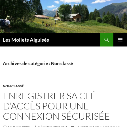
Aller
au
contenu
Recherche
Les Mollets Aiguisés
MENU
PRINCI
Archives de catégorie : Non classé
NON CLASSÉ
ENREGISTRER SA CLÉ
D’ACCÈS POUR UNE
CONNEXION SÉCURISÉE