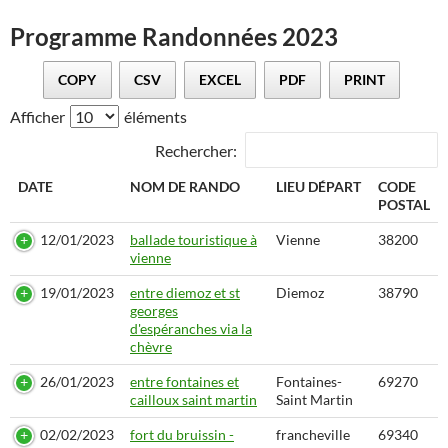
Programme Randonnées 2023
COPY
CSV
EXCEL
PDF
PRINT
Afficher
éléments
Rechercher:
DATE
NOM DE RANDO
LIEU DÉPART
CODE
POSTAL
DATE
NOM DE RANDO
LIEU DÉPART
CODE
12/01/2023
ballade touristique à
Vienne
38200
POSTAL
vienne
19/01/2023
entre diemoz et st
Diemoz
38790
georges
d'espéranches via la
chèvre
26/01/2023
entre fontaines et
Fontaines-
69270
cailloux saint martin
Saint Martin
02/02/2023
fort du bruissin -
francheville
69340