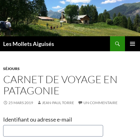
Aller
au
contenu
Recherche
Les Mollets Aiguisés
MENU
PRINCI
SÉJOURS
CARNET DE VOYAGE EN
PATAGONIE
25 MARS 2019
JEAN-PAUL TORRE
UN COMMENTAIRE
Identifiant ou adresse e-mail