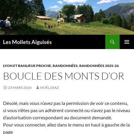
Aller
au
contenu
Recherche
Les Mollets Aiguisés
MENU
PRINCI
LYON ET BANLIEUE PROCHE
,
RANDONNÉES
,
RANDONNÉES 2025-26
BOUCLE DES MONTS D’OR
23 MARS 2026
NOËL DIAZ
Désolé, mais vous n’avez pas la permission de voir ce contenu,
si vous n’êtes pas un adhérent connecté ou n’avez pas le niveau
d’autorisation correspondant au document demandé.
Pour vous connecter, allez dans le menu en haut à gauche de la
page