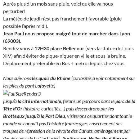
Après plus d’un mois sans pluie, voici qu’elle va nous
perturber!
La météo de jeudi n’est pas franchement favorable (pluie
possible l’après midi).
Jean Paul nous propose malgré tout de marcher dans Lyon
(69003).
Rendez vous à
12H30
place Bellecour
(vers la statue de Louis
XIV) afin d’éviter de pique-niquer en ville et sous la bruine.
Déplacement préférable en Bus + métro depuis chez vous.
Nous suivrons
les quais du Rhône
(curiosités à voir notamment sur
les piles du pont Lafayette)
jusqu’à
la cité internationale
, ferons un parcours dans le
parc de la
Tête d’Or
(histoire, curiosités…) puis descendrons par
les
Brotteaux jusqu’à la Part Dieu
, visiterons ce quartier dont tout le
monde ne connaît pas l’histoire (marécages, casernement des
troupes de répression de la révolte des Canuts, aménagement par
des disciples de Le Corbusier),
Auditorium, Halles Paul Bocuse,