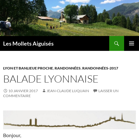
Aller
au
contenu
Recherche
Les Mollets Aiguisés
MENU
PRINCI
LYON ET BANLIEUE PROCHE
,
RANDONNÉES
,
RANDONNÉES-2017
BALADE LYONNAISE
10 JANVIER 2017
JEAN-CLAUDE LUQUAIN
LAISSER UN
COMMENTAIRE
Bonjour,