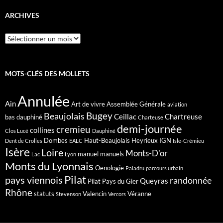
ARCHIVES
Archives
MOTS-CLÉS DES MOLLETS
Annulée
Ain
Art de vivre
Assemblée Générale
aviation
Bugey
Beaujolais
Ceillac
Chartreuse
bas dauphiné
Charteuse
demi-journée
cremieu
collines
Clos Lucé
Dauphiné
Dombes
Haut-Beaujolais
Heyrieux
IGN
Dent de Crolles
EALC
Isle-Crémieu
Isère
Loire
Monts-D'or
manuel
manuels
Lac
Lyon
Monts du Lyonnais
Oenologie
Paladru
parcours urbain
Pilat
pays viennois
randonnée
Queyras
Pilat Pays du Gier
Rhône
statuts
Valencin
Véranne
Stevenson
Vercors