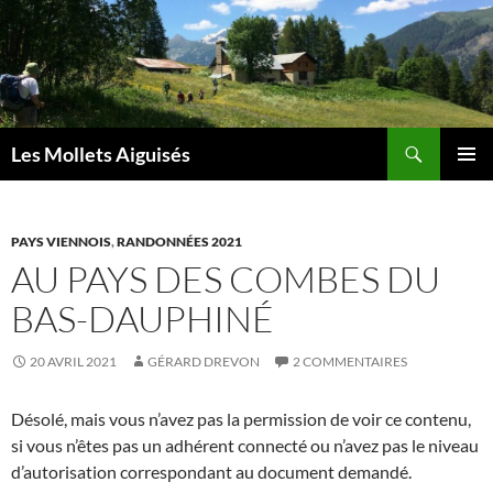
Aller
au
contenu
Recherche
Les Mollets Aiguisés
MENU
PRINCI
PAYS VIENNOIS
,
RANDONNÉES 2021
AU PAYS DES COMBES DU
BAS-DAUPHINÉ
20 AVRIL 2021
GÉRARD DREVON
2 COMMENTAIRES
Désolé, mais vous n’avez pas la permission de voir ce contenu,
si vous n’êtes pas un adhérent connecté ou n’avez pas le niveau
d’autorisation correspondant au document demandé.