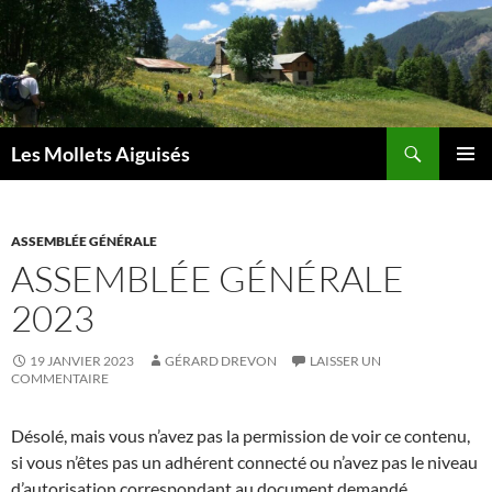
Aller
au
contenu
Recherche
Les Mollets Aiguisés
MENU
PRINCI
ASSEMBLÉE GÉNÉRALE
ASSEMBLÉE GÉNÉRALE
2023
19 JANVIER 2023
GÉRARD DREVON
LAISSER UN
COMMENTAIRE
Désolé, mais vous n’avez pas la permission de voir ce contenu,
si vous n’êtes pas un adhérent connecté ou n’avez pas le niveau
d’autorisation correspondant au document demandé.