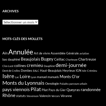
ARCHIVES
Archives
MOTS-CLÉS DES MOLLETS
Annulée
Ain
Art de vivre
Assemblée Générale
aviation
Bugey
Beaujolais
Ceillac
Chartreuse
bas dauphiné
Charteuse
demi-journée
cremieu
collines
Clos Lucé
Dauphiné
Dombes
Haut-Beaujolais
Heyrieux
IGN
Dent de Crolles
EALC
Isle-Crémieu
Isère
Loire
Monts-D'or
manuel
manuels
Lac
Lyon
Monts du Lyonnais
Oenologie
Paladru
parcours urbain
Pilat
pays viennois
randonnée
Queyras
Pilat Pays du Gier
Rhône
statuts
Valencin
Véranne
Stevenson
Vercors